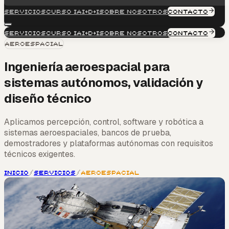
Servicios
Curso IA
I+D+i
Sobre nosotros
CONTACTO
Servicios
Curso IA
I+D+i
Sobre nosotros
CONTACTO
Aeroespacial
Ingeniería aeroespacial para
sistemas autónomos, validación y
diseño técnico
Aplicamos percepción, control, software y robótica a
sistemas aeroespaciales, bancos de prueba,
demostradores y plataformas autónomas con requisitos
técnicos exigentes.
Inicio
/
Servicios
/
Aeroespacial
Orientado a sistemas críticos
Definición técnica del caso y arquitectura de sistema
Prototipo, banco de validación o demostrador