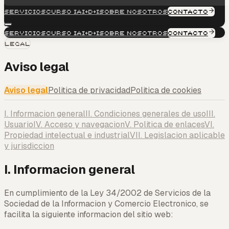
Servicios
Curso IA
I+D+i
Sobre nosotros
CONTACTO
Servicios
Curso IA
I+D+i
Sobre nosotros
CONTACTO
Legal
Aviso legal
Aviso legal
Politica de privacidad
Politica de cookies
I. Informacion general
II. Condiciones generales de uso
III.
Usuario
IV. Acceso y navegacion
V. Politica de enlaces
VI.
Propiedad intelectual e industrial
VII. Legislacion aplicable
y jurisdiccion
I. Informacion general
En cumplimiento de la Ley 34/2002 de Servicios de la
Sociedad de la Informacion y Comercio Electronico, se
facilita la siguiente informacion del sitio web: